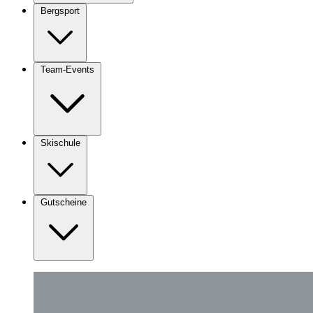
Bergsport
Team-Events
Skischule
Gutscheine