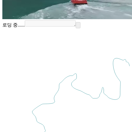
로딩 중......