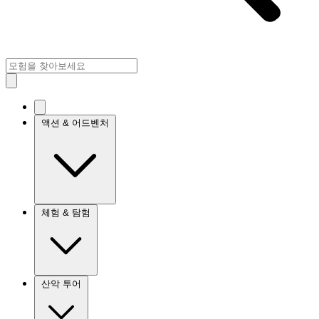
액션 & 어드벤처
체험 & 탐험
산악 투어