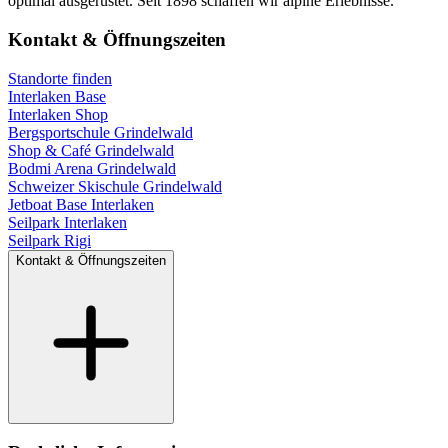
optimal ausgerüstet. Seit 1898 schaffen wir alpine Erlebnisse.
Kontakt & Öffnungszeiten
Standorte finden
Interlaken Base
Interlaken Shop
Bergsportschule Grindelwald
Shop & Café Grindelwald
Bodmi Arena Grindelwald
Schweizer Skischule Grindelwald
Jetboat Base Interlaken
Seilpark Interlaken
Seilpark Rigi
Kontakt & Öffnungszeiten