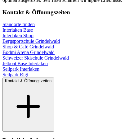
optimal ausgerüstet. Seit 1898 schaffen wir alpine Erlebnisse.
Kontakt & Öffnungszeiten
Standorte finden
Interlaken Base
Interlaken Shop
Bergsportschule Grindelwald
Shop & Café Grindelwald
Bodmi Arena Grindelwald
Schweizer Skischule Grindelwald
Jetboat Base Interlaken
Seilpark Interlaken
Seilpark Rigi
Kontakt & Öffnungszeiten