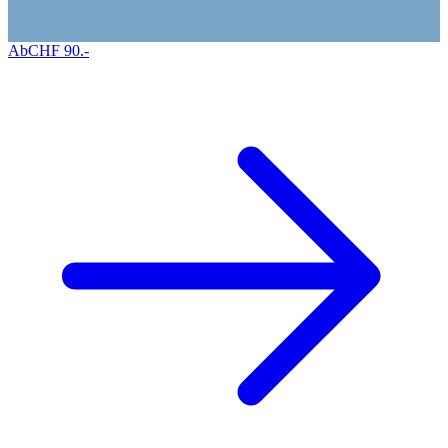
Ab
CHF
90
.-