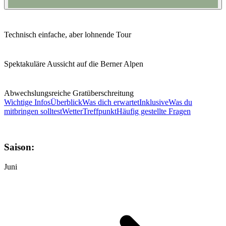
Technisch einfache, aber lohnende Tour
Spektakuläre Aussicht auf die Berner Alpen
Abwechslungsreiche Gratüberschreitung
Wichtige Infos
Überblick
Was dich erwartet
Inklusive
Was du
mitbringen solltest
Wetter
Treffpunkt
Häufig gestellte Fragen
Saison:
Juni