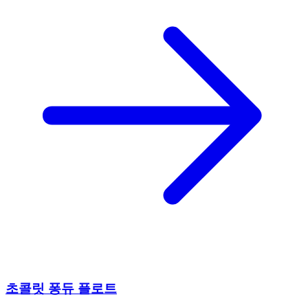
초콜릿 퐁듀 플로트