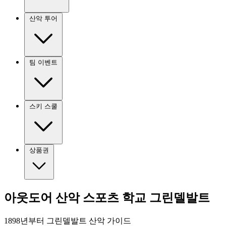
산악 투어
팀 이벤트
스키 스쿨
상품권
아웃도어 산악 스포츠 학교 그린델발트
1898년부터 그린델발트 산악 가이드