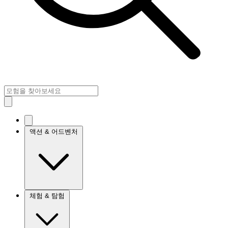
액션 & 어드벤처
체험 & 탐험