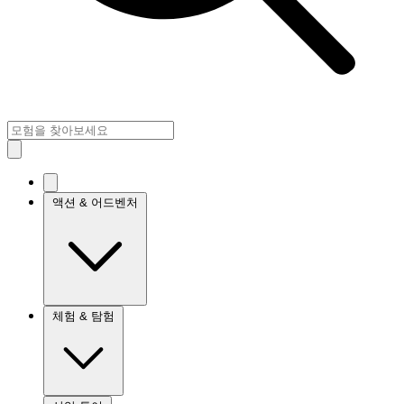
액션 & 어드벤처
체험 & 탐험