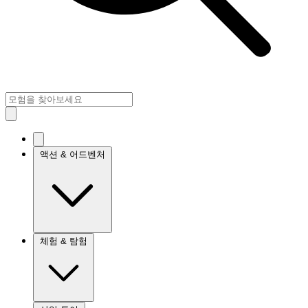
액션 & 어드벤처
체험 & 탐험