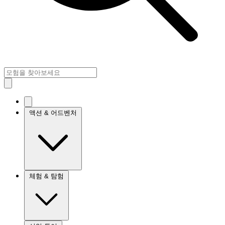
액션 & 어드벤처
체험 & 탐험