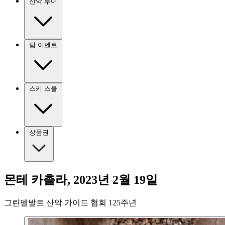
산악 투어
팀 이벤트
스키 스쿨
상품권
몬테 카촐라, 2023년 2월 19일
그린델발트 산악 가이드 협회 125주년