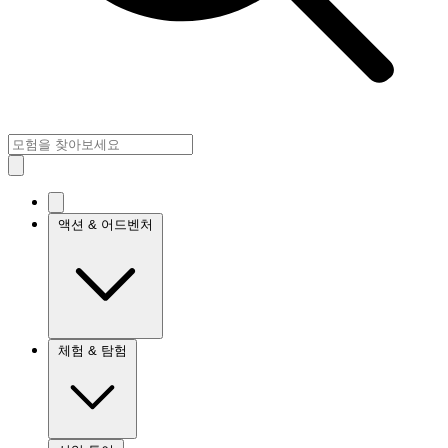
액션 & 어드벤처
체험 & 탐험