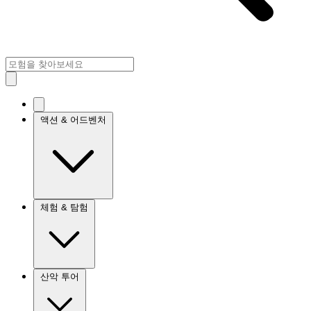
액션 & 어드벤처
체험 & 탐험
산악 투어