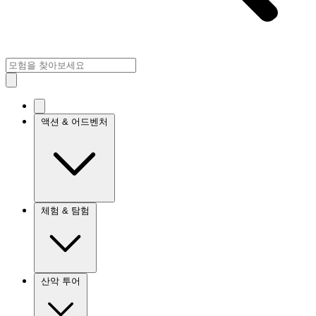
액션 & 어드벤처
체험 & 탐험
산악 투어