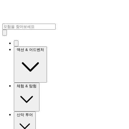
액션 & 어드벤처
체험 & 탐험
산악 투어