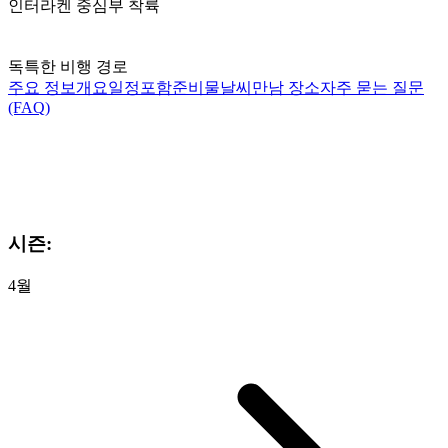
인터라켄 중심부 착륙
독특한 비행 경로
주요 정보
개요
일정
포함
준비물
날씨
만남 장소
자주 묻는 질문
(FAQ)
시즌:
4월