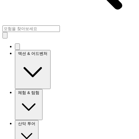
액션 & 어드벤처
체험 & 탐험
산악 투어