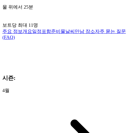
물 위에서 25분
보트당 최대 11명
주요 정보
개요
일정
포함
준비물
날씨
만남 장소
자주 묻는 질문
(FAQ)
시즌:
4월