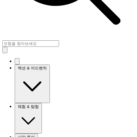
액션 & 어드벤처
체험 & 탐험