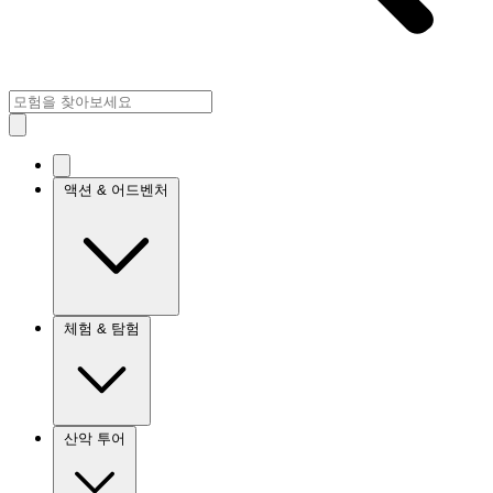
액션 & 어드벤처
체험 & 탐험
산악 투어