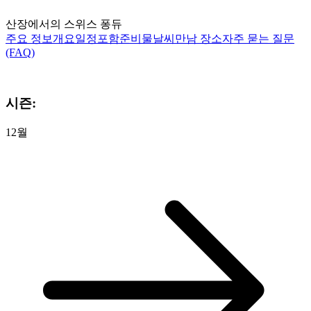
산장에서의 스위스 퐁듀
주요 정보
개요
일정
포함
준비물
날씨
만남 장소
자주 묻는 질문
(FAQ)
시즌:
12월