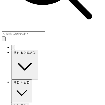
액션 & 어드벤처
체험 & 탐험