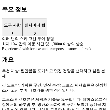
주요 정보
요구 사항
인사이더 팁
3
2
여러 번의 스키 고산 투어 경험
최대 10시간의 이동 시간 및 1,300m 이상의 상승
Experienced with ice axe and crampons in snow and rock
개요
추천 대상:
편안함을 포기하고 멋진 전망을 선택하고 싶은 분
께.
긴 오르막, 가파른 구간, 멋진 능선: 그로스 피셔호른은 진정한
스키 고산 투어 애호가를 위한 정상입니다.
그로스 피셔호른은 체력과 기술을 요구합니다. 뫼히스요흐 산
장에서의 하룻밤 후, 빙하와 스파이크 구간, 노출된 능선을 지
나 정상에 오릅니다. 보상은 고요한 빙하 세계, 숨막히는 원경,