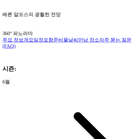
베른 알프스의 광활한 전망
360° 파노라마
주요 정보
개요
일정
포함
준비물
날씨
만남 장소
자주 묻는 질문
(FAQ)
시즌:
6월