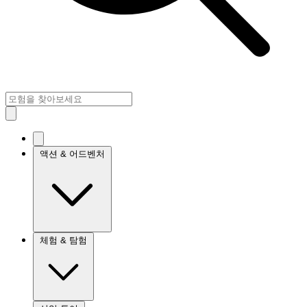
액션 & 어드벤처
체험 & 탐험