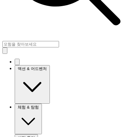
액션 & 어드벤처
체험 & 탐험