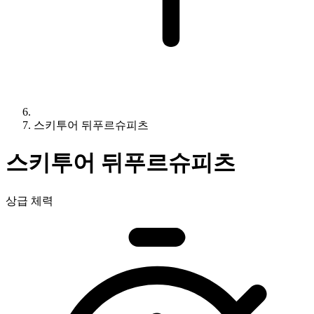
스키투어 뒤푸르슈피츠
스키투어 뒤푸르슈피츠
상급 체력