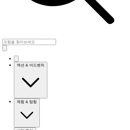
액션 & 어드벤처
체험 & 탐험