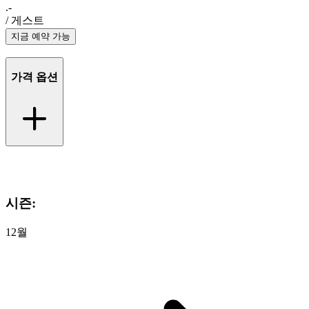
.-
/ 게스트
지금 예약 가능
가격 옵션
CHF
1-3명 (그룹당 가격)
1700
.-
시즌:
4-6명 (1인당 가격)
430
.-
12월