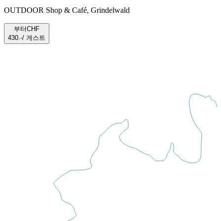
OUTDOOR Shop & Café, Grindelwald
부터
CHF
430.-
/
게스트