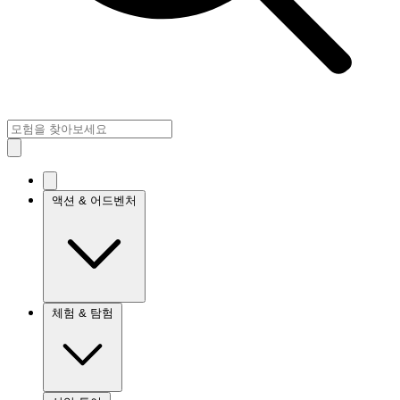
액션 & 어드벤처
체험 & 탐험