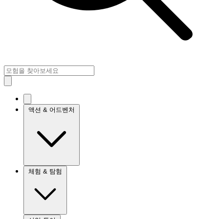
액션 & 어드벤처
체험 & 탐험