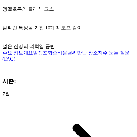
엥겔호른의 클래식 코스
알파인 특성을 가진 10개의 로프 길이
넓은 전망의 석회암 등반
주요 정보
개요
일정
포함
준비물
날씨
만남 장소
자주 묻는 질문
(FAQ)
시즌:
7월