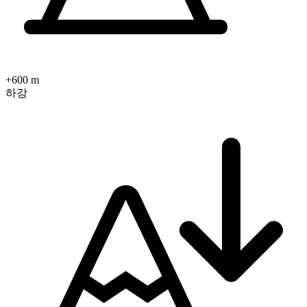
+600 m
하강