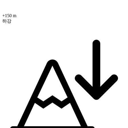
+150 m
하강