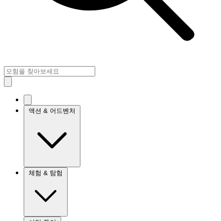
액션 & 어드벤처
체험 & 탐험