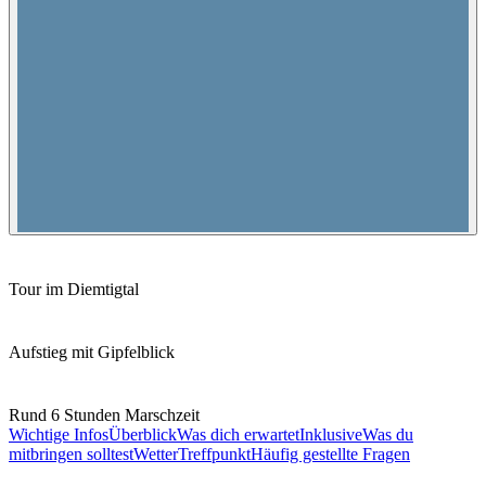
Tour im Diemtigtal
Aufstieg mit Gipfelblick
Rund 6 Stunden Marschzeit
Wichtige Infos
Überblick
Was dich erwartet
Inklusive
Was du
mitbringen solltest
Wetter
Treffpunkt
Häufig gestellte Fragen