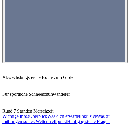
Abwechslungsreiche Route zum Gipfel
Für sportliche Schneeschuhwanderer
Rund 7 Stunden Marschzeit
Wichtige Infos
Überblick
Was dich erwartet
Inklusive
Was du
mitbringen solltest
Wetter
Treffpunkt
Häufig gestellte Fragen