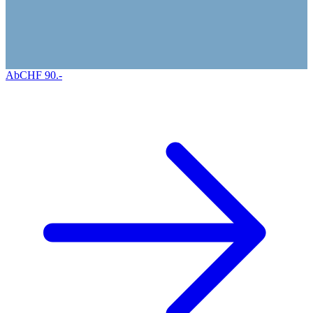
Ab
CHF
90
.-