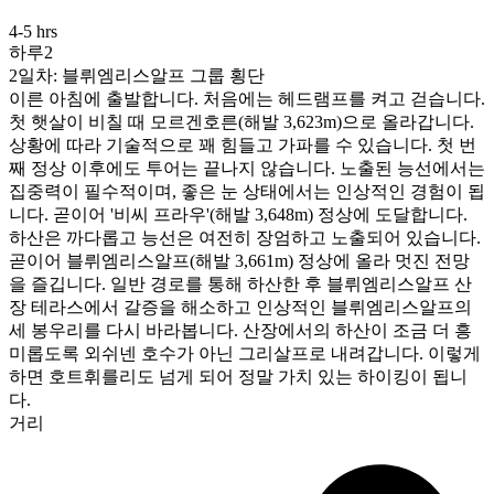
4-5 hrs
하루2
2일차: 블뤼엠리스알프 그룹 횡단
이른 아침에 출발합니다. 처음에는 헤드램프를 켜고 걷습니다.
첫 햇살이 비칠 때 모르겐호른(해발 3,623m)으로 올라갑니다.
상황에 따라 기술적으로 꽤 힘들고 가파를 수 있습니다. 첫 번
째 정상 이후에도 투어는 끝나지 않습니다. 노출된 능선에서는
집중력이 필수적이며, 좋은 눈 상태에서는 인상적인 경험이 됩
니다. 곧이어 '비씨 프라우'(해발 3,648m) 정상에 도달합니다.
하산은 까다롭고 능선은 여전히 장엄하고 노출되어 있습니다.
곧이어 블뤼엠리스알프(해발 3,661m) 정상에 올라 멋진 전망
을 즐깁니다. 일반 경로를 통해 하산한 후 블뤼엠리스알프 산
장 테라스에서 갈증을 해소하고 인상적인 블뤼엠리스알프의
세 봉우리를 다시 바라봅니다. 산장에서의 하산이 조금 더 흥
미롭도록 외쉬넨 호수가 아닌 그리살프로 내려갑니다. 이렇게
하면 호트휘를리도 넘게 되어 정말 가치 있는 하이킹이 됩니
다.
거리