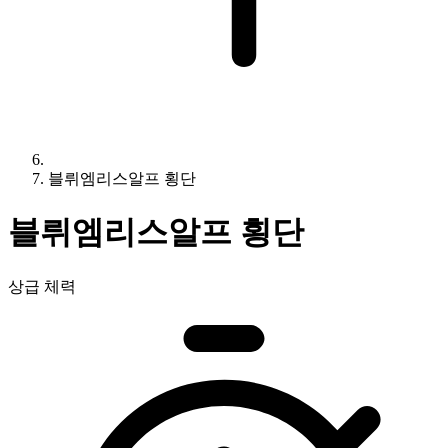
블뤼엠리스알프 횡단
블뤼엠리스알프 횡단
상급 체력