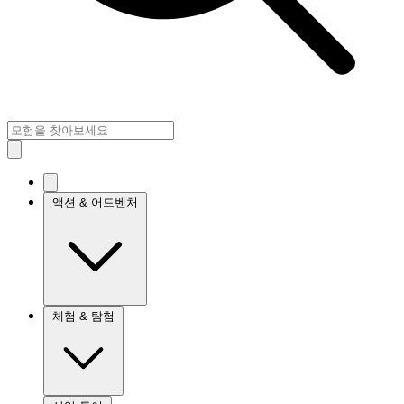
액션 & 어드벤처
체험 & 탐험