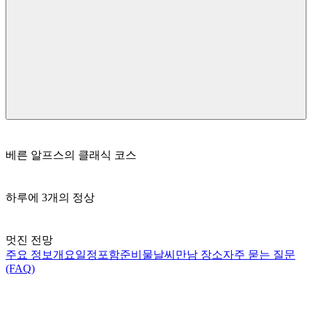
베른 알프스의 클래식 코스
하루에 3개의 정상
멋진 전망
주요 정보
개요
일정
포함
준비물
날씨
만남 장소
자주 묻는 질문
(FAQ)