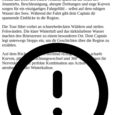
Jetantriebs. Beschleunigung, abrupte Drehungen und enge Kurven
sorgen für ein einzigartiges Fahrgefühl – selbst auf dem ruhigen
Wasser des Sees. Während der Fahrt gibt dein Captain dir
spannende Einblicke in die Region.
Die Tour führt vorbei an schneebedeckten Wäldern und steilen
Felswänden. Die klare Winterluft und das türkisfarbene Wasser
machen den Brienzersee zu einem besonderen Ort. Dein Captain
legt unterwegs Stopps ein, um dir Geschichten über die Region zu
erzählen.
Auf dem Rückweg geht es nochmal richtig zur Sache: scharfe
Kurven, plötzliche Richtungswechsel und 360° Spins sorgen für
Nervenkitzel. Die perfekte Kombination aus Action und
atemberaubender Winterkulisse.