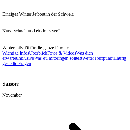
Einziges Winter Jetboat in der Schweiz
Kurz, schnell und eindrucksvoll
Winteraktivität für die ganze Familie
Wichtige Infos
Überblick
Fotos & Videos
Was dich
erwartet
Inklusive
Was du mitbringen solltest
Wetter
Treffpunkt
Häufig
gestellte Fragen
Saison:
November