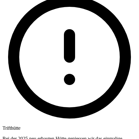
Trifthütte
Bei der 2025 neu erbauten Hütte geniessen wir das einmalige