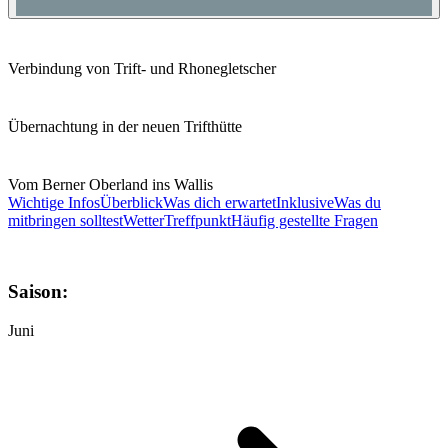
Verbindung von Trift- und Rhonegletscher
Übernachtung in der neuen Trifthütte
Vom Berner Oberland ins Wallis
Wichtige Infos
Überblick
Was dich erwartet
Inklusive
Was du
mitbringen solltest
Wetter
Treffpunkt
Häufig gestellte Fragen
Saison:
Juni