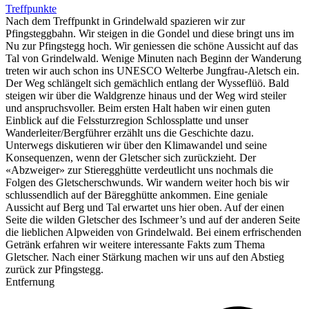
Treffpunkte
Nach dem Treffpunkt in Grindelwald spazieren wir zur
Pfingsteggbahn. Wir steigen in die Gondel und diese bringt uns im
Nu zur Pfingstegg hoch. Wir geniessen die schöne Aussicht auf das
Tal von Grindelwald. Wenige Minuten nach Beginn der Wanderung
treten wir auch schon ins UNESCO Welterbe Jungfrau-Aletsch ein.
Der Weg schlängelt sich gemächlich entlang der Wysseflüö. Bald
steigen wir über die Waldgrenze hinaus und der Weg wird steiler
und anspruchsvoller. Beim ersten Halt haben wir einen guten
Einblick auf die Felssturzregion Schlossplatte und unser
Wanderleiter/Bergführer erzählt uns die Geschichte dazu.
Unterwegs diskutieren wir über den Klimawandel und seine
Konsequenzen, wenn der Gletscher sich zurückzieht. Der
«Abzweiger» zur Stieregghütte verdeutlicht uns nochmals die
Folgen des Gletscherschwunds. Wir wandern weiter hoch bis wir
schlussendlich auf der Bäregghütte ankommen. Eine geniale
Aussicht auf Berg und Tal erwartet uns hier oben. Auf der einen
Seite die wilden Gletscher des Ischmeer’s und auf der anderen Seite
die lieblichen Alpweiden von Grindelwald. Bei einem erfrischenden
Getränk erfahren wir weitere interessante Fakts zum Thema
Gletscher. Nach einer Stärkung machen wir uns auf den Abstieg
zurück zur Pfingstegg.
Entfernung